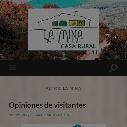
Casa
Rural
La
Mina
Altern
Alternar
el
el
campo
menú
de
móvil
búsqu
AUTOR:
LA MINA
Opiniones de visitantes
03/02/2017
/
44 COMENTARIOS