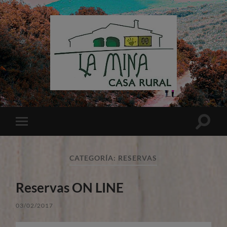
Casa
Rural
La
Mina
Altern
Alternar
el
el
campo
menú
de
móvil
búsqu
CATEGORÍA:
RESERVAS
Reservas ON LINE
03/02/2017