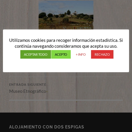
Utilizamos cookies para recoger información estadística. Si
FOTOGRAFIAS
continúa navegando consideramos que acepta su uso.
ACEPTAR TODO
ACEPTO
+ INFO
RECHAZO
ENTRADA ANTERIOR
Jardín
ENTRADA SIGUIENTE
Museo Etnográfico
ALOJAMIENTO CON DOS ESPIGAS